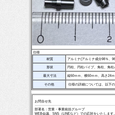
仕様
材質
アルミナ(アルミナ成分98％、96
形状
円柱、円柱パイプ、角柱、角柱
最大寸法
縦60ｍｍ、横60ｍｍ、高さ24
その他
仕様の詳細については、以下の
お問合せ先
部署名：営業・事業統括グループ
WEB会議、SNS（LINEなど）での応対をいたします