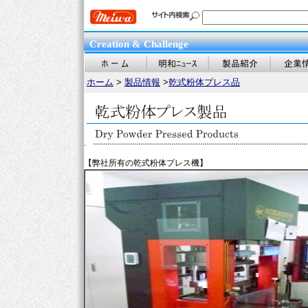
Creation & Challenge
ホーム
>
製品情報
>
乾式粉体プレス品
.
【弊社所有の乾式粉体プレス機】