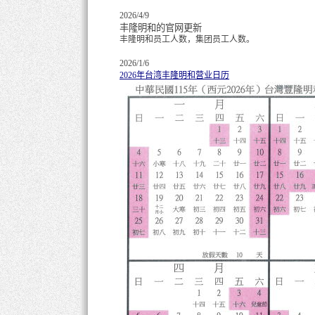
2026/4/9
丰隆明和的官网更新
丰隆明和员工人数，集团员工人数。
2026/1/6
2026年台湾丰隆明和营业日历