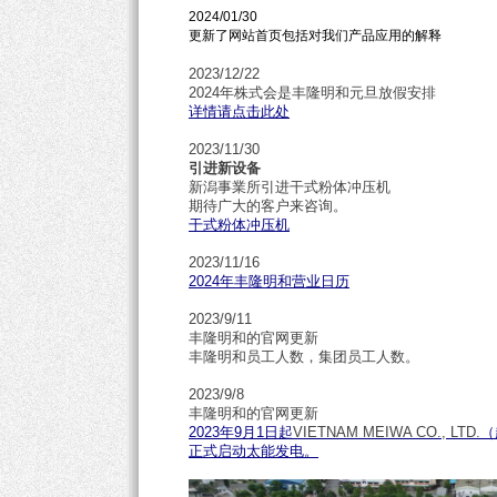
2024/01/30
更新了网站首页包括对我们产品应用的解释
2023/12/22
2024年株式会是丰隆明和元旦放假安排
详情请点击此处
2023/11/30
引进新设备
新潟事業所引进干式粉体冲压机
期待广大的客户来咨询。
干式粉体冲压机
2023/11/16
2024年丰隆明和营业日历
2023/9/11
丰隆明和的官网更新
丰隆明和员工人数，集团员工人数。
2023/9/8
丰隆明和的官网更新
2023年9月1日起
VIETNAM MEIWA CO., LTD.
（
正式启动太能发电。