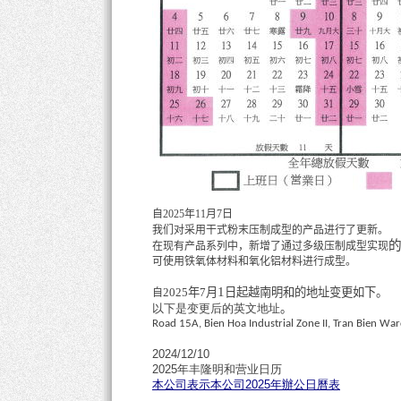
自2025年11月7日
我
们对
采用干式粉末
压
制成型的
产
品
进
行了更新。
在
现
有
产
品系列中，新增了通
过
多
级压
制成型
实现
可使用
铁
氧体材料和氧化
铝
材料
进
行成型。
1
2025
年
7
月
日起越南明和的地址变更如下。
自
以下是变更后的英文地址
。
Road 15A, Bien Hoa Industrial Zone II, Tran Bien Wa
2024/12/10
2025年丰隆明和营业日历
本公司表示本公司2025年辦公日曆表