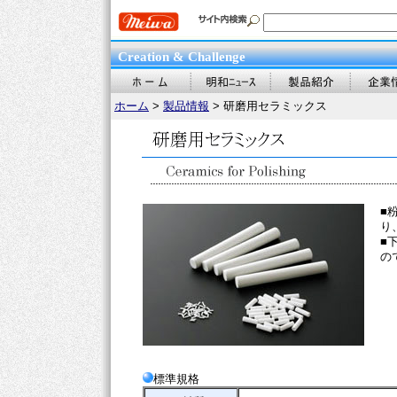
Creation & Challenge
ホーム
>
製品情報
> 研磨用セラミックス
■
り
■
の
標準規格