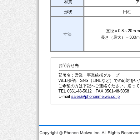
材質
ア
形状
円柱
直径＝0.8～20ｍ
寸法
長さ（最大）＝300
お問合せ先
部署名：営業・事業統括グループ
WEB会議、SNS（LINEなど）での応対を
ご希望の方は下記へご連絡ください。追って
TEL 0561-48-5012 FAX 0561-48-5058
E-mail
sales@phononmeiwa.co.jp