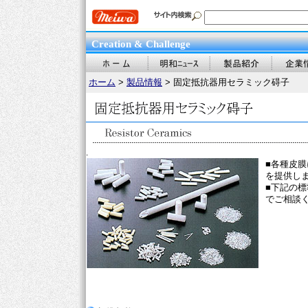
Creation & Challenge
ホーム
>
製品情報
> 固定抵抗器用セラミック碍子
.
■各種皮膜
を提供し
■下記の
でご相談