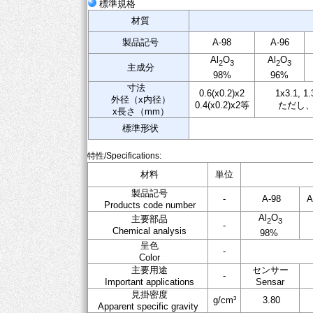
標準規格
材質
製品記号
A-98
A-96
Al
O
Al
O
2
3
2
3
主成分
98%
96%
寸法
0.6(x0.2)x2
1x3.1, 1
外径（x内径）
0.4(x0.2)x2等
ただし、
x長さ（mm）
標準形状
特性/Specifications:
材料
単位
製品記号
-
A-98
A
Products code number
Al
O
主要部品
2
3
-
Chemical analysis
98%
呈色
-
Color
主要用途
センサー
-
Important applications
Sensar
見掛密度
g/cm³
3.80
Apparent specific gravity