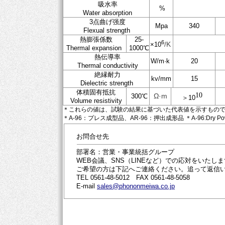
吸水率
%
Water absorption
3点曲げ强度
Mpa
340
Flexual strength
熱膨張係数
25-
6
/K
×10
Thermal expansion
1000℃
熱伝導率
W/m·k
20
Thermal conductivity
絶縁耐力
kv/mm
15
Dielectric strength
体積固有抵抗
10
Ω·m
300℃
＞10
Volume resistivity
＊これらの値は、試験の結果に基づいた代表値を示すものです。＊These values
＊A-96：プレス成型品、AR-96：押出成形品 ＊A-96:Dry Powder Pres
お問合せ先
部署名：営業・事業統括グループ
WEB会議、SNS（LINEなど）での応対をいたし
ご希望の方は下記へご連絡ください。追って返信
TEL 0561-48-5012 FAX 0561-48-5058
E-mail
sales@phononmeiwa.co.jp