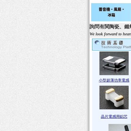
詢問有関陶瓷、鐵
We look forward to heari
小型超薄功率電感
晶片電感用鋁芯