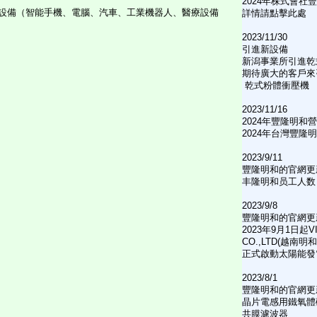
2024年株式會社
設備（智能手機、電腦、汽車、工業機器人、醫療設備
詳情請點擊此處
2023/11/30
引進新設備
新潟事業所引進乾
期待廣大的客戶來
乾式粉體衝壓機
2023/11/16
2024年豐隆明和
2024年台灣豐隆
2023/9/11
豐隆明和的官網更
丰隆明和员工人数
2023/9/8
豐隆明和的官網更
2023年9月1日起VI
CO.,LTD(越南明
正式啟動太陽能發
2023/8/1
豐隆明和的官網更
晶片電感用鐵氧體
共膜濾波器