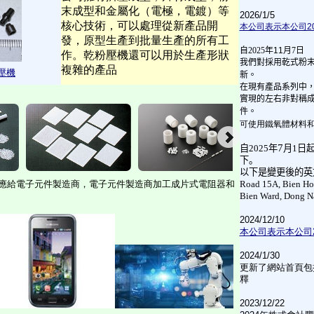
末成型和
金屬化（電極，電鍍）等
2026/1/5
核心技術，可以處
理從新產品開
本公司表示本公司2
發，原型生產到批量生產的所
有工
自
2025
年11
月
7
日
作。乾粉壓機還可以用於生產形狀
我們對採用乾式粉
複雜
的產品
壓機
新。
在現有產品系列中
實現的左右非對稱
件。
可使用鐵氧體材料
7
自
2025
年
月
1
日
下。
以下是變更後的英
應給電子元件製造商，電子元件製造商加工成片式電阻器和
Road 15A, Bien Hoa
Bien Ward, Dong Na
2024/12/10
本公司表示本公司2
2024/1/30
更新了網站首頁包
釋
2023/12/22