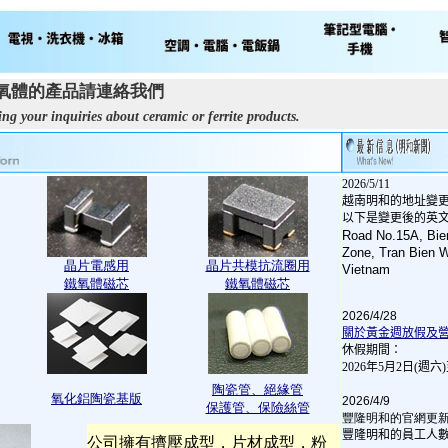
氧體的產品請連絡我們
ng your inquiries about ceramic or ferrite products.
2026/5/11
越南明和的地址變
以下是變更後的英
Road No.15A, Bien 
Zone, Tran Bien W
晶片電感用
晶片共模抗流圈用
Vietnam
鐵氧體磁芯
鐵氧體磁芯
2026/4/28
關於黃金週放假及
休假期間：
2026
年
5
月
2
日(週六
陶瓷管、絕緣管
氧化鋁陶瓷基版
2026/4/9
保護管、保險絲管
豐隆明和的官網更
豐隆明和的員工人
公司擁有擠壓成型，片材成型，粉