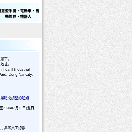
更如下。
文地址。
Hoa II Industrial
ard, Dong Nai City,
營業時間調整的通知
)至
2026
年
5
月
10
日(週日)
新
數
，
集團員工總數