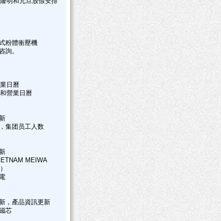
豐隆明和元旦放假安排
式粉體衝壓機
咨詢。
營業日曆
明和營業日曆
新
，集团员工人数
新
ETNAM MEIWA
和）
電
新，產品資訊更新
磁芯